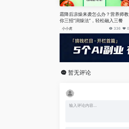
霜降后凉燥来袭怎么办？营养师教
你三招“润燥法”，轻松融入三餐
小小虎
336
暂无评论