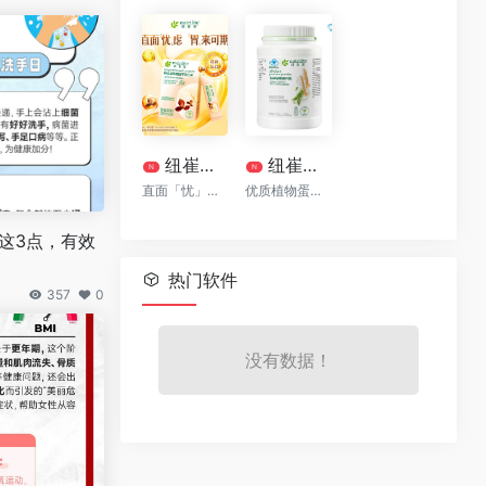
纽崔莱清幽植萃益生菌[清幽菌]
纽崔莱®多种植物蛋白粉770克
N
N
直面「忧」虑 「胃」来可期
优质植物蛋白质
这3点，有效
热门软件
357
0
没有数据！