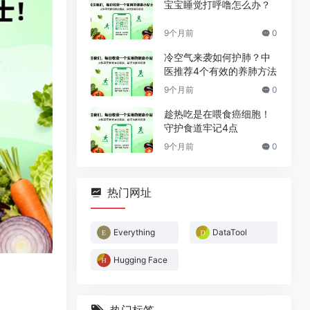
宝宝睡觉打呼噜怎么办？
9个月前
0
冷空气来袭如何护肺？中
医推荐4个有效的养肺方法
9个月前
0
趁热吃是在喂食癌细胞！
守护食道牢记4点
9个月前
0
热门网址
Everything
DataTool
Hugging Face