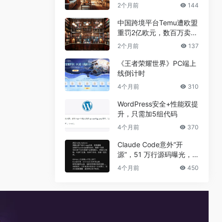
兼职真相
2个月前
144
中国跨境平台Temu遭欧盟
重罚2亿欧元，数百万卖家
恐受牵连
2个月前
137
《王者荣耀世界》PC端上
线倒计时
4个月前
310
WordPress安全+性能双提
升，只需加5组代码
4个月前
370
Claude Code意外“开
源”，51 万行源码曝光，
但真正的秘密没有泄露
4个月前
450