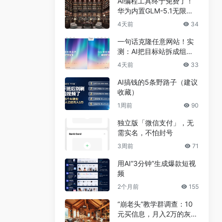
AI编程工具终于免费了！
华为内置GLM-5.1无限
用，npm装完就能写代码
4天前
34
一句话克隆任意网站！实
测：AI把目标站拆成组
件，差异不到5%
4天前
33
AI搞钱的5条野路子（建议
收藏）
1周前
90
独立版「微信支付」，无
需实名，不怕封号
3周前
71
用AI”3分钟”生成爆款短视
频
2个月前
155
“崩老头”教学群调查：10
元买信息，月入2万的灰色