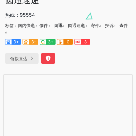
热线：95554
标签：
国内快递
催件
圆通
圆通速递
寄件
投诉
查件
3+
3-
3+
0
3
链接直达