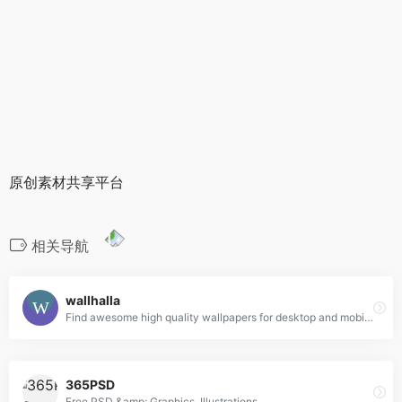
原创素材共享平台
相关导航
wallhalla
Find awesome high quality wallpapers for desktop and mobile in one place.
365PSD
Free PSD &amp; Graphics, Illustrations