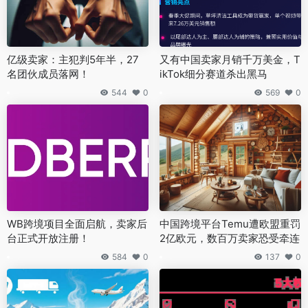
亿级卖家：主犯判5年半，27
又有中国卖家月销千万美金，T
名团伙成员落网！
ikTok细分赛道杀出黑马
544
0
569
0
WB跨境项目全面启航，卖家后
中国跨境平台Temu遭欧盟重罚
台正式开放注册！
2亿欧元，数百万卖家恐受牵连
584
0
137
0