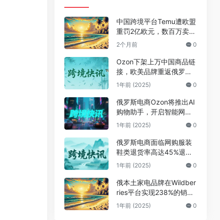
中国跨境平台Temu遭欧盟
重罚2亿欧元，数百万卖家
恐受牵连
2个月前
0
Ozon下架上万中国商品链
接，欧美品牌重返俄罗斯
引发电商洗牌
1年前 (2025)
0
俄罗斯电商Ozon将推出AI
购物助手，开启智能网购
搜索时代
1年前 (2025)
0
俄罗斯电商面临网购服装
鞋类退货率高达45%退货
潮挑战
1年前 (2025)
0
俄本土家电品牌在Wildber
ries平台实现238%的销售
增长
1年前 (2025)
0