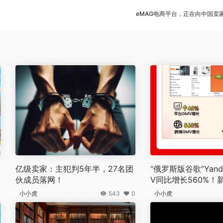
eMAG电商平台，正在向中国卖
亿级卖家：主犯判5年半，27名团
“俄罗斯版谷歌”Yan
伙成员落网！
V同比增长560%！
名额预约中
0
小小虎
543
0
小小虎