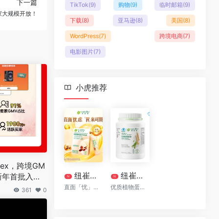
下一篇
TikTok
(9)
购物
(9)
临时邮箱
(9)
家大规模开放！
下载
(8)
亚马逊
(8)
美国
(8)
WordPress
(7)
跨境电商
(7)
电影图片
(7)
小虎推荐
dex，跨境GM
纽崔莱清幽植萃益生菌[清幽菌]
纽崔莱®多种植物蛋白粉770克
新年首批入驻
N
N
直面「忧」虑 「胃」来可期
优质植物蛋白质
361
0