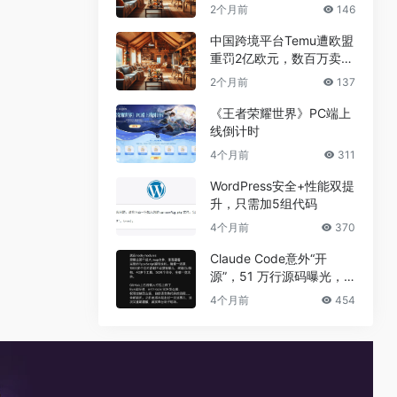
兼职真相
2个月前
146
中国跨境平台Temu遭欧盟
重罚2亿欧元，数百万卖家
恐受牵连
2个月前
137
《王者荣耀世界》PC端上
线倒计时
4个月前
311
WordPress安全+性能双提
升，只需加5组代码
4个月前
370
Claude Code意外“开
源”，51 万行源码曝光，
但真正的秘密没有泄露
4个月前
454