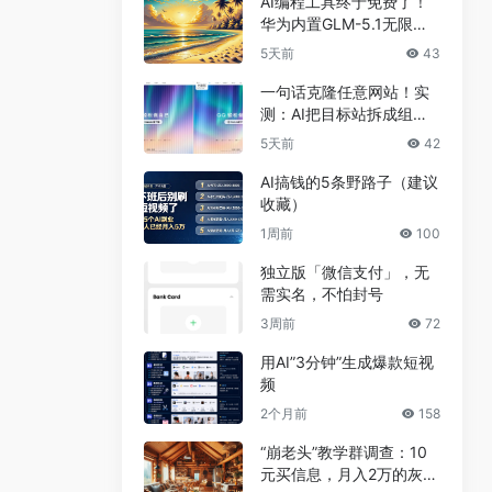
AI编程工具终于免费了！
华为内置GLM-5.1无限
用，npm装完就能写代码
5天前
43
一句话克隆任意网站！实
测：AI把目标站拆成组
件，差异不到5%
5天前
42
AI搞钱的5条野路子（建议
收藏）
1周前
100
独立版「微信支付」，无
需实名，不怕封号
3周前
72
用AI”3分钟”生成爆款短视
频
2个月前
158
“崩老头”教学群调查：10
元买信息，月入2万的灰色