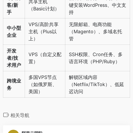
共享主机
客/新
键安装WordPress、中文支
（Basic计划）
手
持
VPS/高阶共享
无限邮箱、电商功能
中小型
主机（Plus以
（Magento）、多域名托
企业
上）
管
开发
VPS（自定义配
SSH权限、Cron任务、多
者/技
置）
语言环境（PHP/Ruby）
术用户
多国VPS节点
解锁区域内容
跨境业
（如俄罗斯、
（Netflix/TikTok）、低延
务
美国）
迟访问
相关导航