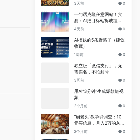
用，npm装完就能写代码
3天前
0
一句话克隆任意网站！实
测：AI把目标站拆成组
件，差异不到5%
4天前
0
AI搞钱的5条野路子（建议
收藏）
1周前
0
独立版「微信支付」，无
需实名，不怕封号
3周前
0
用AI”3分钟”生成爆款短视
频
2个月前
0
“崩老头”教学群调查：10
元买信息，月入2万的灰色
兼职真相
2个月前
0