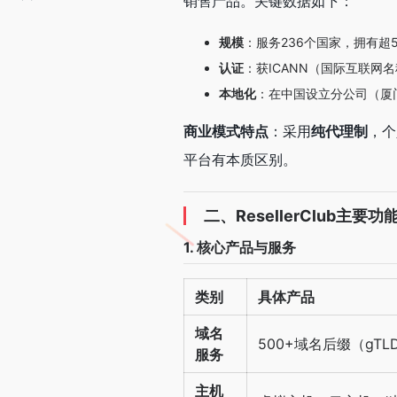
销售产品。关键数据如下：
规模
：服务236个国家，拥有超
认证
：获ICANN（国际互联网
本地化
：在中国设立分公司（厦
商业模式特点
：采用
纯代理制
，个
平台有本质区别。
二、ResellerClub主要功
1. 核心产品与服务
类别
具体产品
域名
500+域名后缀（gTL
服务
主机