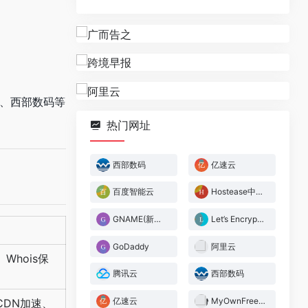
、西部数码等
热门网址
西部数码
亿速云
百度智能云
Hostease中文站
GNAME(新加坡)
Let’s Encrypt（SSL）
GoDaddy
阿里云
Whois保
腾讯云
西部数码
亿速云
MyOwnFreeHost
CDN加速、