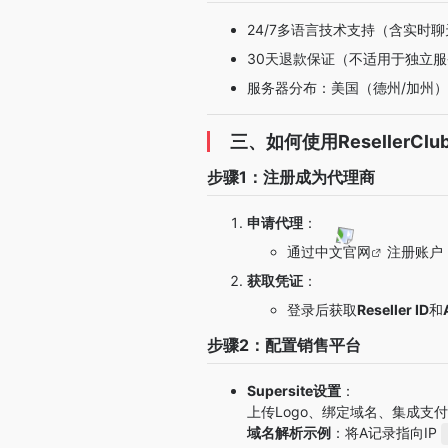
24/7多语言技术支持（含实时
30天退款保证（不适用于独立
服务器分布：美国（德州/加州
三、如何使用ResellerClu
步骤1：注册成为代理商
申请代理
：
通过
中文官网
注册账户
获取凭证
：
登录后获取
Reseller ID
和
步骤2：配置销售平台
Supersite设置
：
上传Logo、绑定域名、集成支
域名解析示例
：将A记录指向IP