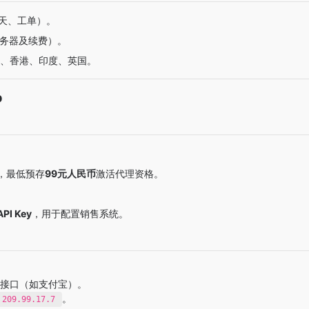
聊天、工单）。
服务器及续费）。
）、香港、印度、英国。
b
，最低预存
99元人民币
激活代理资格。
API Key
，用于配置销售系统。
付接口（如支付宝）。
。
209.99.17.7