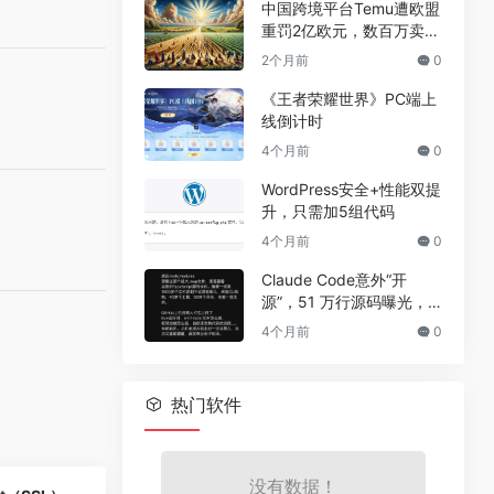
中国跨境平台Temu遭欧盟
重罚2亿欧元，数百万卖家
恐受牵连
2个月前
0
《王者荣耀世界》PC端上
线倒计时
4个月前
0
WordPress安全+性能双提
升，只需加5组代码
4个月前
0
Claude Code意外“开
源”，51 万行源码曝光，
但真正的秘密没有泄露
4个月前
0
热门软件
没有数据！