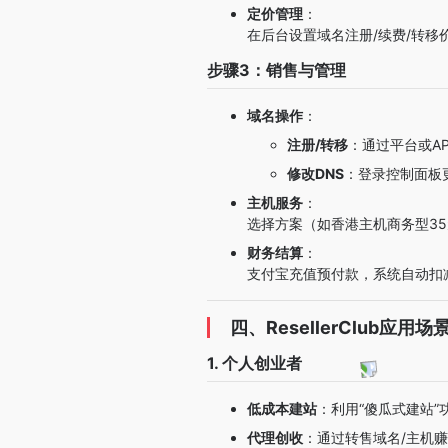
定价管理
：
在后台设置域名注册/续费/转移价
步骤3：销售与管理
域名操作
：
注册/转移
：通过平台或A
修改DNS
：登录控制面板更新
主机服务
：
选择方案（如香港主机商务型35元/
财务结算
：
支付宝充值预付款，系统自动扣
四、ResellerClub应用场
1. 个人创业者
低成本建站
：利用“傻瓜式建站
代理创收
：通过转售域名/主机赚