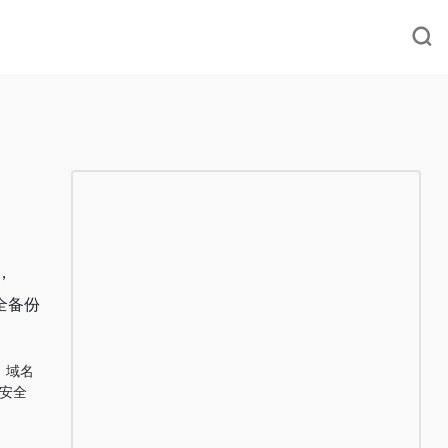
，
全备份
域名
安全