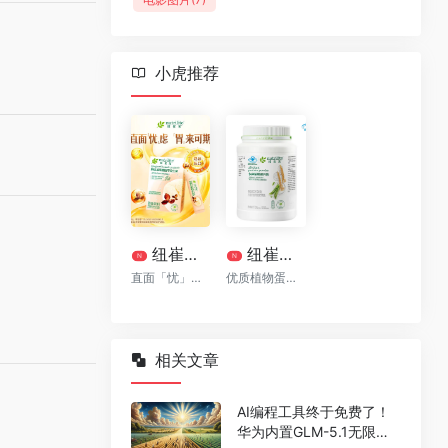
小虎推荐
纽崔莱清幽植萃益生菌[清幽菌]
纽崔莱®多种植物蛋白粉770克
N
N
直面「忧」虑 「胃」来可期
优质植物蛋白质
相关文章
AI编程工具终于免费了！
华为内置GLM-5.1无限