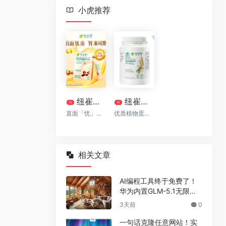
小虎推荐
纽崔莱清幽植萃益生菌[清幽菌]
纽崔莱®多种植物蛋白粉770克
N
N
直面「忧」虑 「胃」来可期
优质植物蛋白质
相关文章
AI编程工具终于免费了！
华为内置GLM-5.1无限
用，npm装完就能写代码
3天前
0
一句话克隆任意网站！实