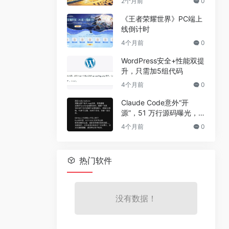
2个月前
0
《王者荣耀世界》PC端上
线倒计时
4个月前
0
WordPress安全+性能双提
升，只需加5组代码
4个月前
0
Claude Code意外“开
源”，51 万行源码曝光，
但真正的秘密没有泄露
4个月前
0
热门软件
没有数据！