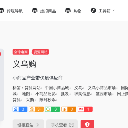
跨境导航
虚拟商品
购物
工具箱
全球电商
货源网站
义乌购
小商品产业带优质供应商
标签：
货源网站
中国小商品城
义乌
义乌小商品市场
国
城
地图
小商品批发
批发
求购信息
篁园市场
网上
货源
采购
限时秒杀
3
3-
3
0
1
链接直达
手机查看