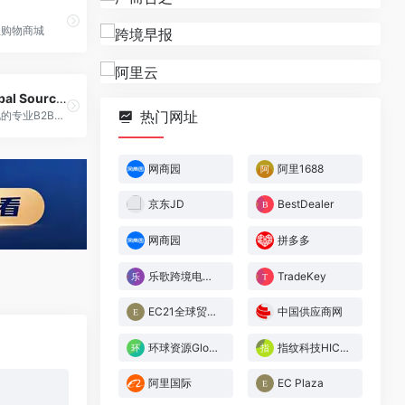
上购物商城
环球资源Global Sources
热门网址
一个深度行业化的专业B2B外贸平台，被中国商务部主办的国际商报多次点名认可，是全球高端买家的首选采购平台之一‌。
网商园
阿里1688
京东JD
BestDealer
网商园
拼多多
乐歌跨境电商分销
TradeKey
EC21全球贸易网
中国供应商网
环球资源Global Sources
指纹科技HICUSTOM
阿里国际
EC Plaza