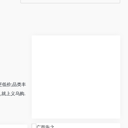
更低价;品类丰
,就上义乌购.