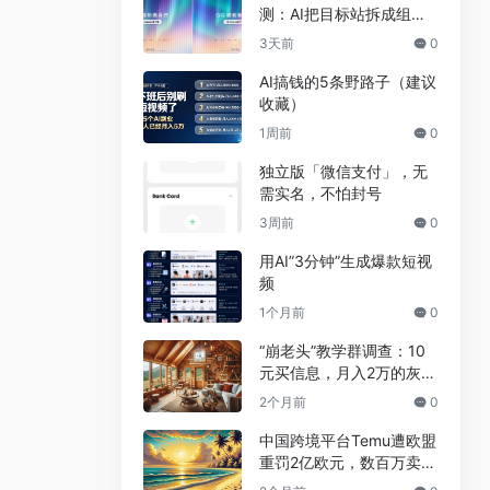
测：AI把目标站拆成组
件，差异不到5%
3天前
0
AI搞钱的5条野路子（建议
收藏）
1周前
0
独立版「微信支付」，无
需实名，不怕封号
3周前
0
用AI”3分钟”生成爆款短视
频
1个月前
0
“崩老头”教学群调查：10
元买信息，月入2万的灰色
兼职真相
2个月前
0
中国跨境平台Temu遭欧盟
重罚2亿欧元，数百万卖家
恐受牵连