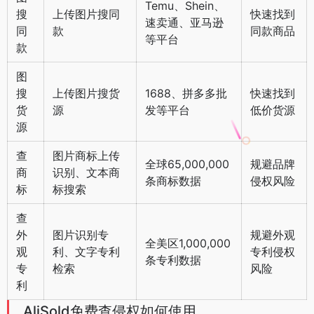
Temu、Shein、
搜
上传图片搜同
快速找到
速卖通、亚马逊
同
款
同款商品
等平台
款
图
搜
上传图片搜货
1688、拼多多批
快速找到
货
源
发等平台
低价货源
源
查
图片商标上传
全球65,000,000
规避品牌
商
识别、文本商
条商标数据
侵权风险
标
标搜索
查
外
图片识别专
规避外观
全美区1,000,000
观
利、文字专利
专利侵权
条专利数据
专
检索
风险
利
AliSold免费查侵权如何使用