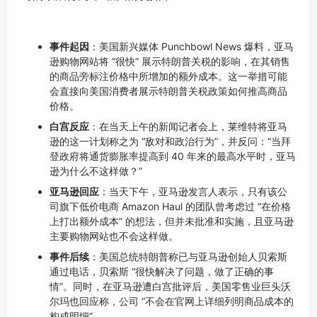
事件起因
：美国新兴媒体 Punchbowl News 爆料，亚马
逊购物网站将 “很快” 展示特朗普关税的影响，在其销售
的商品旁标注价格中所增加的额外成本。这一举措可能
会直接向美国消费者展示特朗普关税政策如何推高商品
价格。
白宫反应
：在当天上午的新闻记者会上，莱维特将亚马
逊的这一计划称之为 “敌对和政治行为”，并反问：“当拜
登政府将通货膨胀率提高到 40 年来的最高水平时，亚马
逊为什么不这样做？”
亚马逊回应
：当天下午，亚马逊发言人表示，只有该公
司旗下低价电商 Amazon Haul 的团队曾考虑过 “在价格
上打出额外成本” 的想法，但并未批准和实施，且亚马逊
主要购物网站也不会这样做。
事件后续
：美国总统特朗普称已与亚马逊创始人贝索斯
通过电话，贝索斯 “很快解决了问题，做了正确的事
情”。同时，在亚马逊遭白宫批评后，美国零售业巨头沃
尔玛也回应称，公司 “不会在官网上详细列明商品成本的
构成明细”。