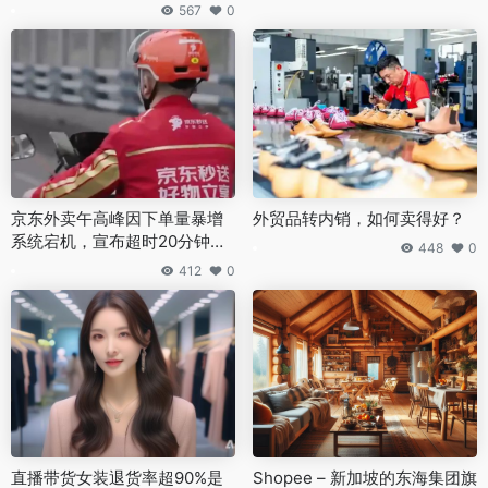
影响
567
0
京东外卖午高峰因下单量暴增
外贸品转内销，如何卖得好？
系统宕机，宣布超时20分钟免
448
0
单及发券补偿
412
0
直播带货女装退货率超90%是
Shopee – 新加坡的东海集团旗