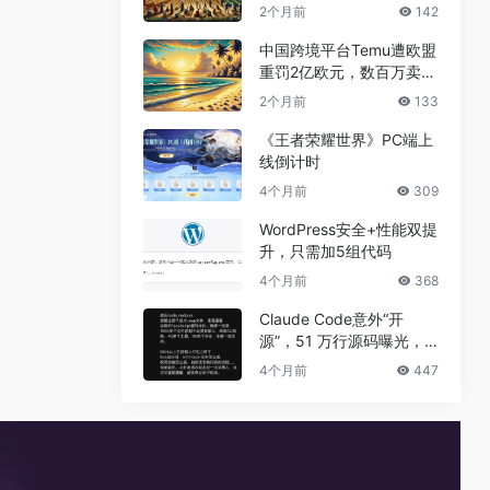
兼职真相
2个月前
142
中国跨境平台Temu遭欧盟
重罚2亿欧元，数百万卖家
恐受牵连
2个月前
133
《王者荣耀世界》PC端上
线倒计时
4个月前
309
WordPress安全+性能双提
升，只需加5组代码
4个月前
368
Claude Code意外“开
源”，51 万行源码曝光，
但真正的秘密没有泄露
4个月前
447