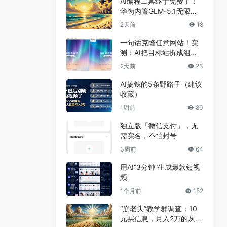
AI编程工具终于免费了！
华为内置GLM-5.1无限
用，npm装完就能写代码
2天前
18
一句话克隆任意网站！实
测：AI把目标站拆成组
件，差异不到5%
2天前
23
AI搞钱的5条野路子（建议
收藏）
1周前
80
独立版「微信支付」，无
需实名，不怕封号
3周前
64
用AI”3分钟”生成爆款短视
频
1个月前
152
“崩老头”教学群调查：10
元买信息，月入2万的灰色