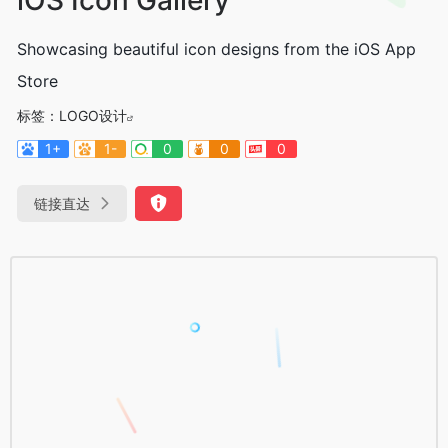
Showcasing beautiful icon designs from the iOS App
Store
标签：
LOGO设计
1+
1-
0
0
0
链接直达