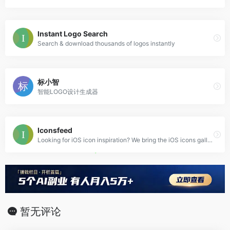
Instant Logo Search
Search & download thousands of logos instantly
标小智
智能LOGO设计生成器
Iconsfeed
Looking for iOS icon inspiration? We bring the iOS icons gallery to you.
暂无评论