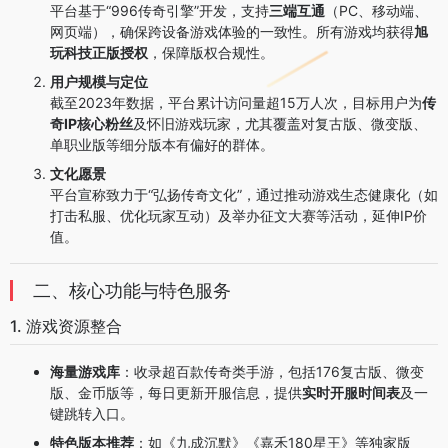
平台基于“996传奇引擎”开发，支持
三端互通
（PC、移动端、
网页端），确保跨设备游戏体验的一致性。所有游戏均获得
旭
玩科技正版授权
，保障版权合规性。
用户规模与定位
截至2023年数据，平台累计访问量超15万人次，目标用户为
传
奇IP核心粉丝
及怀旧游戏玩家，尤其覆盖对复古版、微变版、
单职业版等细分版本有偏好的群体。
文化愿景
平台宣称致力于“弘扬传奇文化”，通过推动游戏生态健康化（如
打击私服、优化玩家互动）及举办征文大赛等活动，延伸IP价
值。
二、核心功能与特色服务
1. 游戏资源整合
海量游戏库
：收录超百款传奇类手游，包括176复古版、微变
版、金币版等，每日更新开服信息，提供
实时开服时间表
及一
键跳转入口。
特色版本推荐
：如《九成沉默》《嘉禾180星王》等独家版