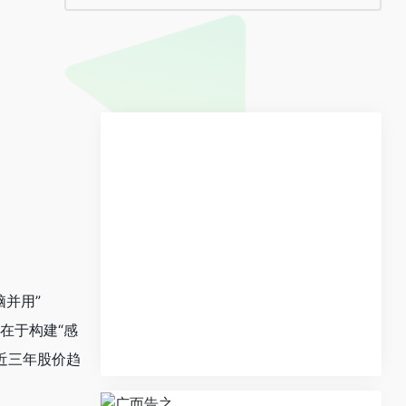
脑并用”
力在于构建“感
近三年股价趋