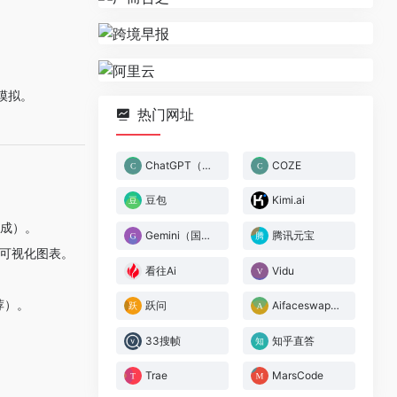
模拟。
热门网址
ChatGPT（国际）
COZE
豆包
Kimi.ai
生成）。
Gemini（国际）
腾讯元宝
成可视化图表。
看往Ai
Vidu
荐）。
跃问
Aifaceswap（国际）
33搜帧
知乎直答
Trae
MarsCode