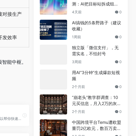
测：AI把目标站拆成组
件，差异不到5%
4天前
0
接对接生产
AI搞钱的5条野路子（建议
收藏）
开发效率
1周前
0
独立版「微信支付」，无
需实名，不怕封号
级智能中枢。
3周前
0
用AI”3分钟”生成爆款短视
频
2个月前
0
“崩老头”教学群调查：10
元买信息，月入2万的灰色
兼职真相
2个月前
0
基于AI能力，可以帮你快速找到和剪切相关视频画面，并且支持一键合成视频，让视频创作变得更有效率。
中国跨境平台Temu遭欧盟
重罚2亿欧元，数百万卖家
恐受牵连