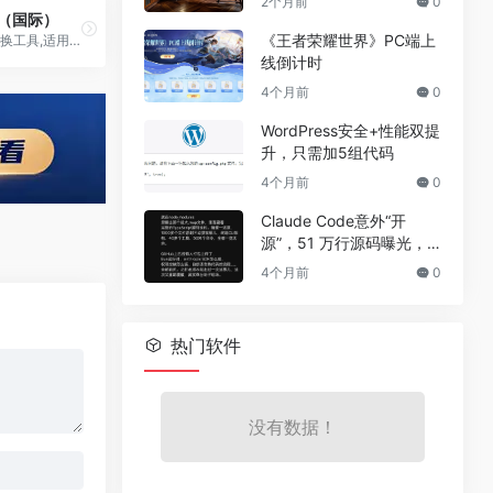
2个月前
0
ap（国际）
《王者荣耀世界》PC端上
免费的AI人脸替换工具,适用于照片和视频
线倒计时
4个月前
0
WordPress安全+性能双提
升，只需加5组代码
4个月前
0
Claude Code意外“开
源”，51 万行源码曝光，
但真正的秘密没有泄露
4个月前
0
热门软件
没有数据！