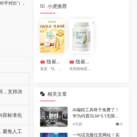
对手对比”）。
小虎推荐
纽崔莱清幽植萃益生菌[清幽菌]
纽崔莱®多种植物蛋白粉770克
N
N
直面「忧」虑 「胃」来可期
优质植物蛋白质
间，支持决
相关文章
AI编程工具终于免费了！
内容标准化
华为内置GLM-5.1无限
用，npm装完就能写代码
4天前
0
，避免人工
一句话克隆任意网站！实