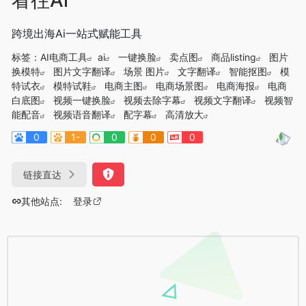
跨境出海Ai一站式赋能工具
标签：
AI电商工具
ai
一键换脸
卖点图
商品listing
图片
换模特
图片文字翻译
场景 图片
文字翻译
智能抠图
模
特试衣
模特试鞋
电商主图
电商场景图
电商海报
电商
白底图
视频一键换脸
视频去除字幕
视频文字翻译
视频智
能配音
视频语音翻译
配字幕
高清放大
0
1-
0
0
0
链接直达
其他站点:
登录