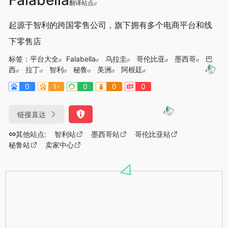
翻译站点
起源于智利的跨国零售公司，旗下拥有多个电商平台和线
下零售店
标签：
平台大全
Falabella
乌拉圭
哥伦比亚
墨西哥
巴
西
拉丁
智利
秘鲁
美洲
阿根廷
0
1-
0
0
0
链接直达
其他站点:
智利站
墨西哥站
哥伦比亚站
秘鲁站
卖家中心