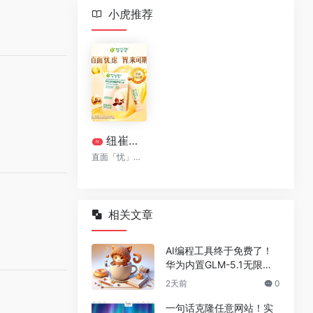
小虎推荐
纽崔莱清幽植萃益生菌[清幽菌]
N
直面「忧」虑 「胃」来可期
相关文章
AI编程工具终于免费了！
华为内置GLM-5.1无限
用，npm装完就能写代码
2天前
0
一句话克隆任意网站！实