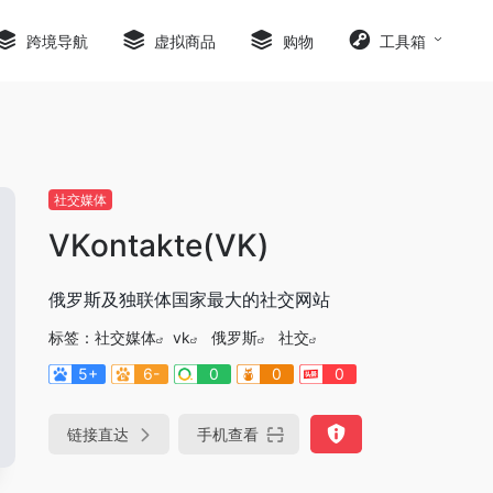
跨境导航
虚拟商品
购物
工具箱
社交媒体
VKontakte(VK)
俄罗斯及独联体国家最大的社交网站
标签：
社交媒体
vk
俄罗斯
社交
5+
6-
0
0
0
链接直达
手机查看