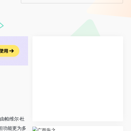
，由帕维尔·杜
，但功能更为多