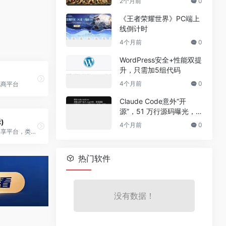
2个月前
0
《王者荣耀世界》PC端上
线倒计时
4个月前
0
WordPress安全+性能双提
升，只需加5组代码
4个月前
0
电商平台
Claude Code意外“开
源”，51 万行源码曝光，
但真正的秘密没有泄露
际)
4个月前
0
俄罗斯的视频分享平台，类似于YouTube
热门软件
没有数据！