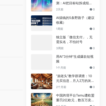
测：AI把目标站拆成组
件，差异不到5%
2天前
0
AI搞钱的5条野路子（建议
收藏）
1周前
0
独立版「微信支付」，无
需实名，不怕封号
3周前
0
用AI”3分钟”生成爆款短视
频
1个月前
0
“崩老头”教学群调查：10
元买信息，月入2万的灰色
兼职真相
2个月前
0
中国跨境平台Temu遭欧盟
重罚2亿欧元，数百万卖家
恐受牵连