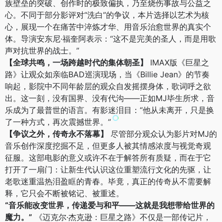
族壁垒的突破、创作时的极致偏执，乃至烧伤事故与公益之
心。不同于部分影评对“洗白”的争议，本片选择以艺术为核
心，展现一个在痛苦中淬炼才华、用音乐治愈世界的真实个
体。导演安东尼·福奎阿表示：“这不是完美的圣人，而是用歌
声对抗世界的战士。”
【全球共鸣，一场跨越时代的集体朝圣】
IMAX版《巨星之
路》让观众如亲临BAD巡演现场，当《Billie Jean》的节奏
响起，影院中不同年龄层的观众自发摇摆身体，歌词呼之欲
出。这一刻，没有国界、没有代沟——正如MJ毕生所求，音
乐成为了最普世的语言。有影迷泪目：“他从未离开，只是换
了一种方式，再次震撼世界。”
【争议之外，传奇永不落幕】
尽管部分观众认为影片对MJ的
音乐创作深度挖掘不足，但更多人被其情感浓度与视觉奇观
征服。这部电影的意义或许不在于解答所有质疑，而在于它
打开了一扇门：让新生代认识这位重塑流行文化的先驱，让
老歌迷重温热泪盈眶的青春。毕竟，真正的传奇从不需要解
释，它只会不断被铭记、被重述。
“音乐能改变世界，传递爱与和平——这就是我想带给世界的
魔力。”
《迈克尔·杰克逊：巨星之路》不仅是一部传记片，