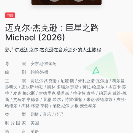
电影
迈克尔·杰克逊：巨星之路
Michael (2026)
影片讲述迈克尔·杰克逊在音乐之外的人生旅程
导演
安东尼·福奎阿
编剧
约翰·洛根
主演
贾法尔·杰克逊 / 尼娅·朗 / 朱利亚诺·瓦尔迪 / 科尔曼·
多明戈 / 迈尔斯·特勒 / 凯林·多瑞尔·琼斯 / 劳拉·哈里尔 / 杰西卡·苏
拉 / 麦克·梅尔斯 / 肯德里克·桑普森 / 拉伦兹·泰特 / 约瑟夫·戴维-琼
斯 / 贾马尔·亨德森 / 莱恩·希尔 / 特雷·霍顿 / 朱达·爱德华兹 / 杰登·
哈维尔 / 杰林·林登·亨特 / 纳撒尼尔·罗根·麦金泰尔
类型
剧情 / 音乐 / 传记
制片国家
美国
语言
英语