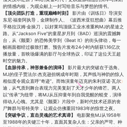
的情感内核，为观众献上一封写给音乐与梦想的情书。
【顶尖团队打造，重现巅峰时刻】
影片由《训练日》导演安
东尼·福奎阿执导，金牌制作人、《波西米亚狂想曲》幕后推
手格拉汉姆·金操刀，以好莱坞顶级工业水准重构MJ的星途之
路。从“Jackson Five”的童星岁月到《BAD》巡演的震撼舞
台，从《颤栗》的恐怖美学到《Beat It》的街头律动，每一
帧画面都经过极致打磨。预告片发布24小时内斩获1.16亿次
播放量，首映场爆满的影厅与全球热议，印证了这位天王超
时空的魅力。
【血脉传承，神形兼备的演绎】
影片最大的突破在于选角。
MJ的侄子贾法尔·杰克逊担纲成年时期，其声线与神韵的惊人
相似度令观众直呼“奇迹”。而饰演童年迈克的朱利亚诺·瓦尔
迪，从气质到舞台表现力完美复刻了天才少年的锋芒。两人
以“传承”为纽带，将MJ从压抑童年到自我觉醒的蜕变，演绎
得动人心魄。尤其是《颤栗》片段中，新时代技术还原的丧
尸舞群与哥特美学，让观众仿佛重回1983年的惊世之夜。
【突破争议，直击灵魂的艺术真谛】
电影聚焦MJ从1958年
至1988年的关键三十年，直面其复杂人生：父亲的严苛、种