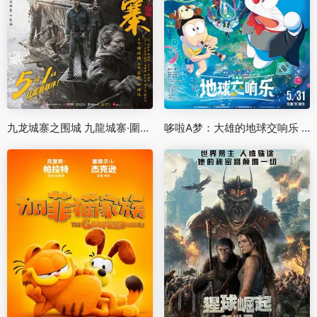
九龙城寨之围城 九龍城寨·圍城 (2024)
哆啦A梦：大雄的地球交响乐 映画ドラえもん のび太の地球交響楽 (2024)