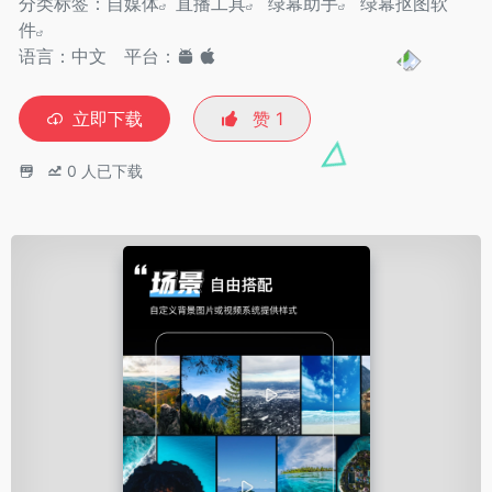
分类标签：
自媒体
直播工具
绿幕助手
绿幕抠图软
件
语言：中文
平台：
立即下载
赞
1
0
人已下载