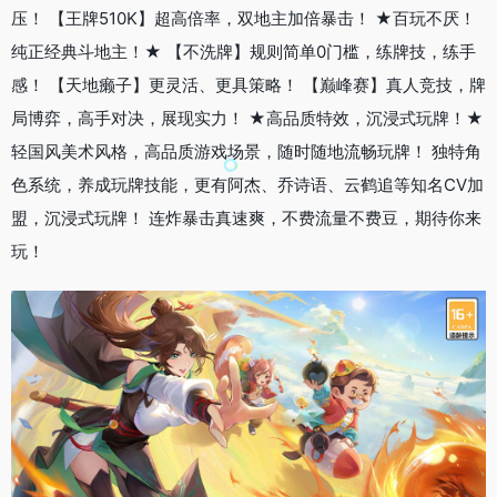
压！ 【王牌510K】超高倍率，双地主加倍暴击！ ★百玩不厌！
纯正经典斗地主！★ 【不洗牌】规则简单0门槛，练牌技，练手
感！ 【天地癞子】更灵活、更具策略！ 【巅峰赛】真人竞技，牌
局博弈，高手对决，展现实力！ ★高品质特效，沉浸式玩牌！★
轻国风美术风格，高品质游戏场景，随时随地流畅玩牌！ 独特角
色系统，养成玩牌技能，更有阿杰、乔诗语、云鹤追等知名CV加
盟，沉浸式玩牌！ 连炸暴击真速爽，不费流量不费豆，期待你来
玩！