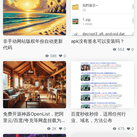
非手动网站版权年份自动更新
apk没有签名可以安装吗？
代码
553
0
586
0
免费开源神器OpenList，把阿
百度秒收秒排，适用任何行
里云/百度/夸克等网盘挂载为本
业、域名，方法公布
地硬盘！搭配RaiDrive，全网
2K
0
475
0
网盘秒变本地F盘！