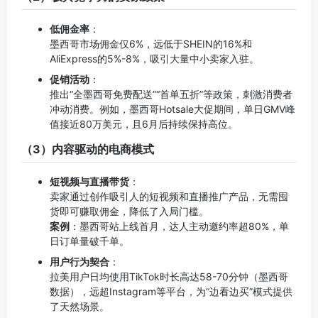
低佣金率
：
墨西哥市场佣金仅6%，远低于SHEIN的16%和
AliExpress的5%-8%，吸引大量中小卖家入驻。
促销活动
：
推出“全墨西哥免费配送”“首单五折”等政策，刺激消费者
冲动消费。例如，墨西哥Hotsale大促期间，单日GMV峰
值接近80万美元，且6月后持续保持高位。
（3）内容驱动的电商模式
短视频与直播带货
：
卖家通过创作吸引人的短视频和直播推广产品，无需囤
货即可赚取佣金，降低了入局门槛。
案例
：墨西哥站上线首月，达人主动邀约率超80%，单
日订单量破千单。
用户行为契合
：
拉美用户日均使用TikTok时长高达58-70分钟（墨西哥
数据），远超Instagram等平台，为“边看边买”模式提供
了天然场景。