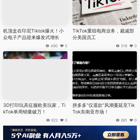
机顶盒在印尼Tiktok爆火！小
TikTok重组电商业务，裁减部
众电子产品迎来爆发式增长
分美国员工
490
0
516
0
3D打印玩具征服欧美玩家，Ti
拼多多“仅退款”风潮蔓延至Tik
kTok单周销量破万！
Tok东南亚市场！
622
0
691
0