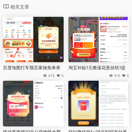
相关文章
百度地图打车预言家抽免单券
淘宝补贴1元撸漫花悬挂纸1提
474
0
519
0
移动直接领10元公交地铁余额
交行微信抽1~28元扫码支付券