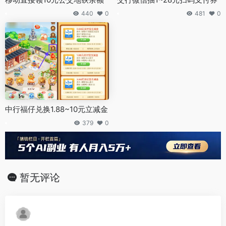
440
0
481
0
中行福仔兑换1.88~10元立减金
379
0
暂无评论