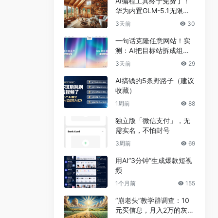
AI编程工具终于免费了！
华为内置GLM-5.1无限
用，npm装完就能写代码
3天前
30
一句话克隆任意网站！实
测：AI把目标站拆成组
件，差异不到5%
3天前
29
AI搞钱的5条野路子（建议
收藏）
1周前
88
独立版「微信支付」，无
需实名，不怕封号
3周前
69
用AI”3分钟”生成爆款短视
频
1个月前
155
“崩老头”教学群调查：10
元买信息，月入2万的灰色