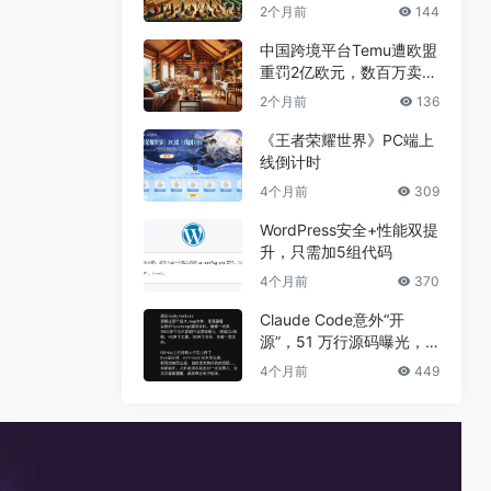
兼职真相
2个月前
144
中国跨境平台Temu遭欧盟
重罚2亿欧元，数百万卖家
恐受牵连
2个月前
136
《王者荣耀世界》PC端上
线倒计时
4个月前
309
WordPress安全+性能双提
升，只需加5组代码
4个月前
370
Claude Code意外“开
源”，51 万行源码曝光，
但真正的秘密没有泄露
4个月前
449