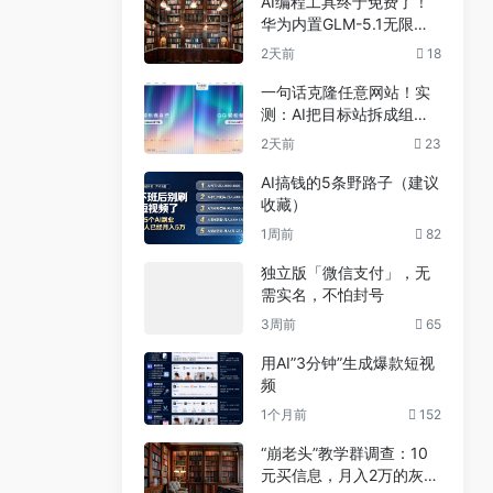
AI编程工具终于免费了！
华为内置GLM-5.1无限
用，npm装完就能写代码
2天前
18
一句话克隆任意网站！实
测：AI把目标站拆成组
件，差异不到5%
2天前
23
AI搞钱的5条野路子（建议
收藏）
1周前
82
独立版「微信支付」，无
需实名，不怕封号
3周前
65
用AI”3分钟”生成爆款短视
频
1个月前
152
“崩老头”教学群调查：10
元买信息，月入2万的灰色