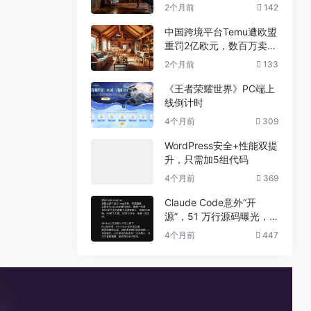
兼职真相
2个月前
142
中国跨境平台Temu遭欧盟
重罚2亿欧元，数百万卖家
恐受牵连
2个月前
133
《王者荣耀世界》PC端上
线倒计时
4个月前
309
WordPress安全+性能双提
升，只需加5组代码
4个月前
369
Claude Code意外“开
源”，51 万行源码曝光，
但真正的秘密没有泄露
4个月前
447