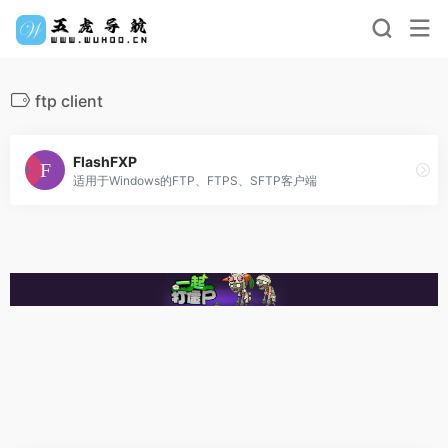
ftp client
FlashFXP
适用于Windows的FTP、FTPS、SFTP客户端