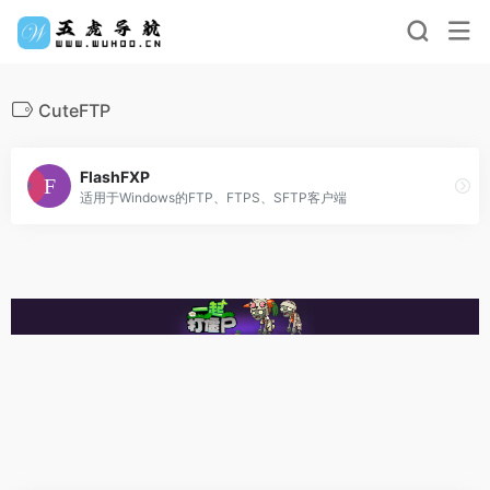
CuteFTP
FlashFXP
适用于Windows的FTP、FTPS、SFTP客户端