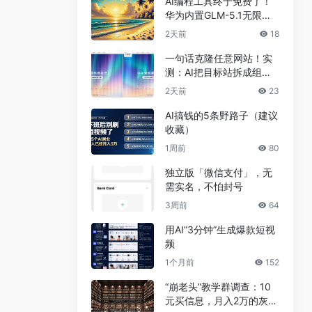
AI编程工具终于免费了！
华为内置GLM-5.1无限
用，npm装完就能写代码
2天前
18
一句话克隆任意网站！实
测：AI把目标站拆成组
件，差异不到5%
2天前
23
AI搞钱的5条野路子（建议
收藏）
1周前
80
独立版「微信支付」，无
需实名，不怕封号
3周前
64
用AI”3分钟”生成爆款短视
频
1个月前
152
“崩老头”教学群调查：10
元买信息，月入2万的灰色