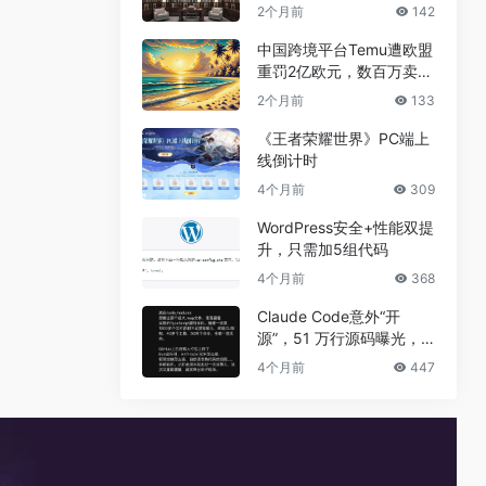
兼职真相
2个月前
142
中国跨境平台Temu遭欧盟
重罚2亿欧元，数百万卖家
恐受牵连
2个月前
133
《王者荣耀世界》PC端上
线倒计时
4个月前
309
WordPress安全+性能双提
升，只需加5组代码
4个月前
368
Claude Code意外“开
源”，51 万行源码曝光，
但真正的秘密没有泄露
4个月前
447