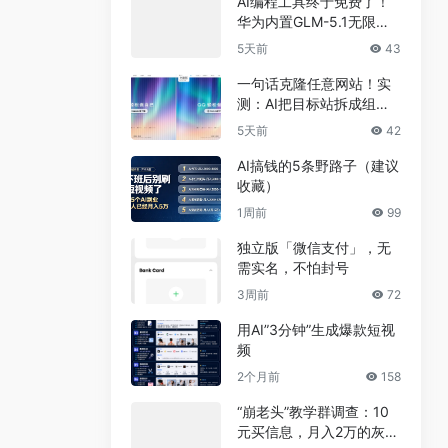
AI编程工具终于免费了！
华为内置GLM-5.1无限
用，npm装完就能写代码
5天前
43
一句话克隆任意网站！实
测：AI把目标站拆成组
件，差异不到5%
5天前
42
AI搞钱的5条野路子（建议
收藏）
1周前
99
独立版「微信支付」，无
需实名，不怕封号
3周前
72
用AI”3分钟”生成爆款短视
频
2个月前
158
“崩老头”教学群调查：10
元买信息，月入2万的灰色