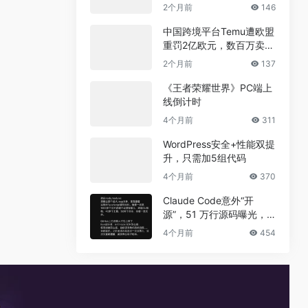
兼职真相
2个月前
146
中国跨境平台Temu遭欧盟
重罚2亿欧元，数百万卖家
恐受牵连
2个月前
137
《王者荣耀世界》PC端上
线倒计时
4个月前
311
WordPress安全+性能双提
升，只需加5组代码
4个月前
370
Claude Code意外“开
源”，51 万行源码曝光，
但真正的秘密没有泄露
4个月前
454