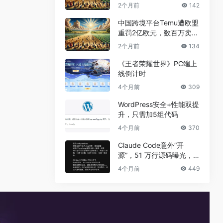
兼职真相
2个月前
142
中国跨境平台Temu遭欧盟
重罚2亿欧元，数百万卖家
恐受牵连
2个月前
134
《王者荣耀世界》PC端上
线倒计时
4个月前
309
WordPress安全+性能双提
升，只需加5组代码
4个月前
370
Claude Code意外“开
源”，51 万行源码曝光，
但真正的秘密没有泄露
4个月前
449