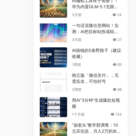
AI编程工具终于免费了！
华为内置GLM-5.1无限
用，npm装完就能写代码
3天前
24
一句话克隆任意网站！实
测：AI把目标站拆成组
件，差异不到5%
3天前
27
AI搞钱的5条野路子（建议
收藏）
1周前
85
独立版「微信支付」，无
需实名，不怕封号
3周前
68
用AI”3分钟”生成爆款短视
频
1个月前
154
“崩老头”教学群调查：10
元买信息，月入2万的灰色