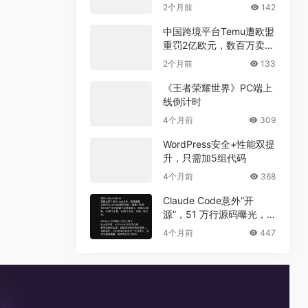
兼职真相
2个月前
142
中国跨境平台Temu遭欧盟
重罚2亿欧元，数百万卖家
恐受牵连
2个月前
133
《王者荣耀世界》PC端上
线倒计时
4个月前
309
WordPress安全+性能双提
升，只需加5组代码
4个月前
368
Claude Code意外“开
源”，51 万行源码曝光，
但真正的秘密没有泄露
4个月前
447