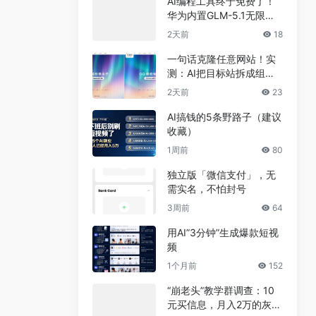
AI编程工具终于免费了！
华为内置GLM-5.1无限
用，npm装完就能写代码
2天前
18
一句话克隆任意网站！实
测：AI把目标站拆成组
件，差异不到5%
2天前
23
AI搞钱的5条野路子（建议
收藏）
1周前
80
独立版「微信支付」，无
需实名，不怕封号
3周前
64
用AI”3分钟”生成爆款短视
频
1个月前
152
“崩老头”教学群调查：10
元买信息，月入2万的灰色