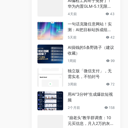
AI编程工具终于免费了！
华为内置GLM-5.1无限
用，npm装完就能写代码
4天前
43
一句话克隆任意网站！实
测：AI把目标站拆成组
件，差异不到5%
5天前
42
AI搞钱的5条野路子（建议
收藏）
1周前
99
独立版「微信支付」，无
需实名，不怕封号
3周前
72
用AI”3分钟”生成爆款短视
频
2个月前
158
“崩老头”教学群调查：10
元买信息，月入2万的灰色