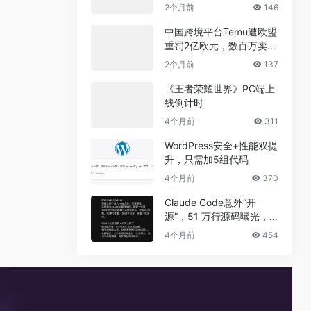
兼职真相
2个月前
146
中国跨境平台Temu遭欧盟
重罚2亿欧元，数百万卖家
恐受牵连
2个月前
137
《王者荣耀世界》PC端上
线倒计时
4个月前
311
WordPress安全+性能双提
升，只需加5组代码
4个月前
370
Claude Code意外“开
源”，51 万行源码曝光，
但真正的秘密没有泄露
4个月前
454