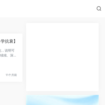
科学抗衰】
化，说明可
断续续、深度
11个月前