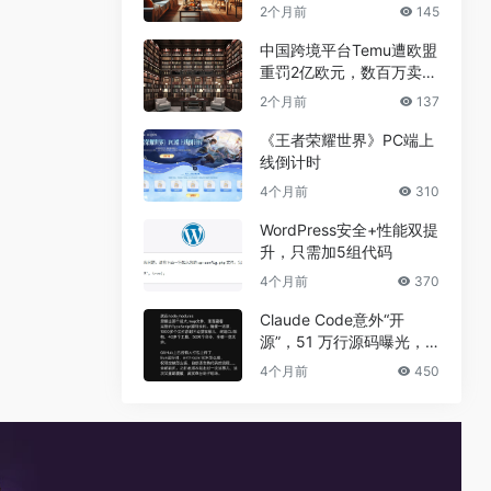
兼职真相
2个月前
145
中国跨境平台Temu遭欧盟
重罚2亿欧元，数百万卖家
恐受牵连
2个月前
137
《王者荣耀世界》PC端上
线倒计时
4个月前
310
WordPress安全+性能双提
升，只需加5组代码
4个月前
370
Claude Code意外“开
源”，51 万行源码曝光，
但真正的秘密没有泄露
4个月前
450