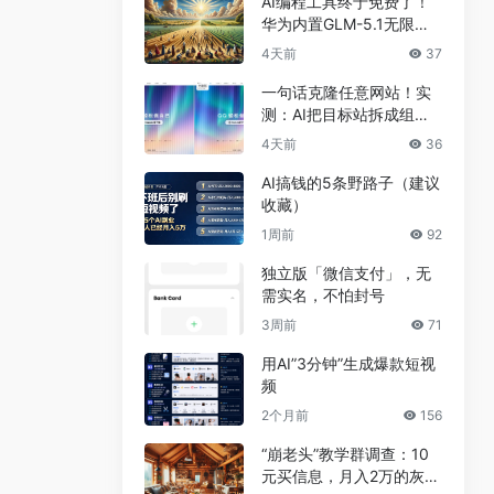
AI编程工具终于免费了！
华为内置GLM-5.1无限
用，npm装完就能写代码
4天前
37
一句话克隆任意网站！实
测：AI把目标站拆成组
件，差异不到5%
4天前
36
AI搞钱的5条野路子（建议
收藏）
1周前
92
独立版「微信支付」，无
需实名，不怕封号
3周前
71
用AI”3分钟”生成爆款短视
频
2个月前
156
“崩老头”教学群调查：10
元买信息，月入2万的灰色