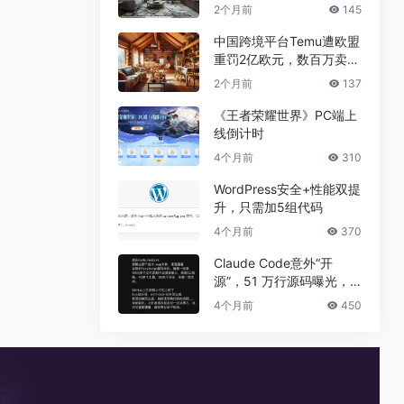
兼职真相
2个月前
145
中国跨境平台Temu遭欧盟
重罚2亿欧元，数百万卖家
恐受牵连
2个月前
137
《王者荣耀世界》PC端上
线倒计时
4个月前
310
WordPress安全+性能双提
升，只需加5组代码
4个月前
370
Claude Code意外“开
源”，51 万行源码曝光，
但真正的秘密没有泄露
4个月前
450