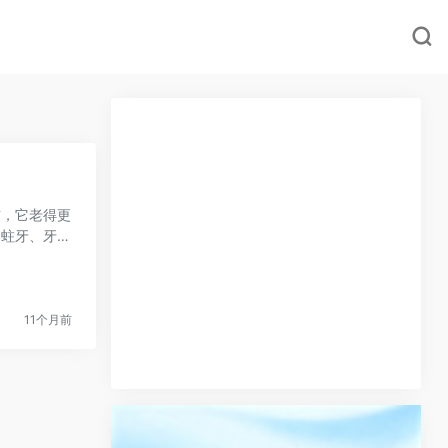
】
惯，它老得更
出蛀牙、牙龈
11个月前