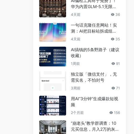
AI编程工具终于免费了！
华为内置GLM-5.1无限
用，npm装完就能写代码
4天前
36
一句话克隆任意网站！实
测：AI把目标站拆成组
件，差异不到5%
4天前
35
AI搞钱的5条野路子（建议
收藏）
1周前
91
独立版「微信支付」，无
需实名，不怕封号
3周前
71
用AI”3分钟”生成爆款短视
频
2个月前
156
“崩老头”教学群调查：10
元买信息，月入2万的灰色