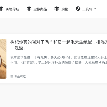
跨境导航
虚拟商品
购物
工具箱
枸杞你真的喝对了嗎？和它一起泡天生绝配，排湿
「洗澡」
我常跟学生讲，十有九失，失久必伤肝肾。这话放在现在的人身
不假。 你们想想，早上起床浑身沉的像绑了铅块，大便粘在马桶
午没做什么...
养生有道