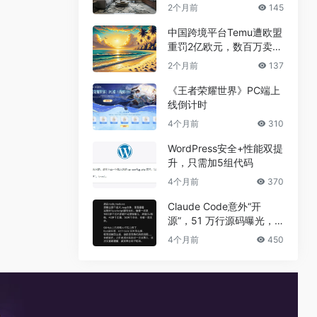
兼职真相
2个月前
145
中国跨境平台Temu遭欧盟
重罚2亿欧元，数百万卖家
恐受牵连
2个月前
137
《王者荣耀世界》PC端上
线倒计时
4个月前
310
WordPress安全+性能双提
升，只需加5组代码
4个月前
370
Claude Code意外“开
源”，51 万行源码曝光，
但真正的秘密没有泄露
4个月前
450