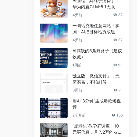
AI编程工具终于免费了！
华为内置GLM-5.1无限
用，npm装完就能写代码
4天前
37
一句话克隆任意网站！实
测：AI把目标站拆成组
件，差异不到5%
4天前
37
AI搞钱的5条野路子（建议
收藏）
1周前
93
独立版「微信支付」，无
需实名，不怕封号
3周前
71
用AI”3分钟”生成爆款短视
频
2个月前
156
“崩老头”教学群调查：10
元买信息，月入2万的灰色