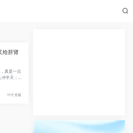
又给肝肾
上，真是一点
上冲半天；下
11个月前