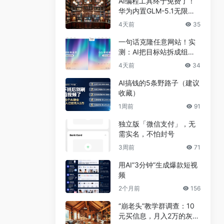
AI编程工具终于免费了！
华为内置GLM-5.1无限
用，npm装完就能写代码
4天前
35
一句话克隆任意网站！实
测：AI把目标站拆成组
件，差异不到5%
4天前
34
AI搞钱的5条野路子（建议
收藏）
1周前
91
独立版「微信支付」，无
需实名，不怕封号
3周前
71
用AI”3分钟”生成爆款短视
频
2个月前
156
“崩老头”教学群调查：10
元买信息，月入2万的灰色