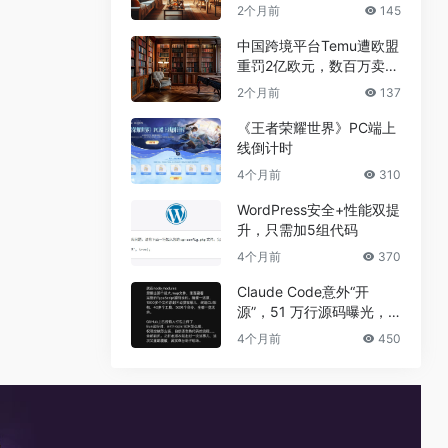
兼职真相
2个月前
145
中国跨境平台Temu遭欧盟
重罚2亿欧元，数百万卖家
恐受牵连
2个月前
137
《王者荣耀世界》PC端上
线倒计时
4个月前
310
WordPress安全+性能双提
升，只需加5组代码
4个月前
370
Claude Code意外“开
源”，51 万行源码曝光，
但真正的秘密没有泄露
4个月前
450