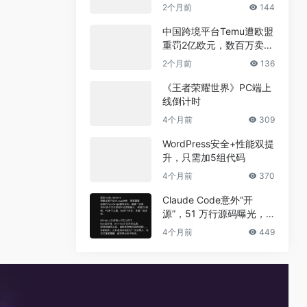
兼职真相
2个月前
144
中国跨境平台Temu遭欧盟
重罚2亿欧元，数百万卖家
恐受牵连
2个月前
136
《王者荣耀世界》PC端上
线倒计时
4个月前
309
WordPress安全+性能双提
升，只需加5组代码
4个月前
370
Claude Code意外“开
源”，51 万行源码曝光，
但真正的秘密没有泄露
4个月前
449