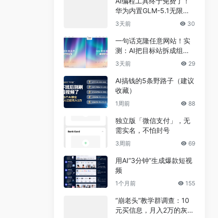
AI编程工具终于免费了！
华为内置GLM-5.1无限
用，npm装完就能写代码
3天前
30
一句话克隆任意网站！实
测：AI把目标站拆成组
件，差异不到5%
3天前
29
AI搞钱的5条野路子（建议
收藏）
1周前
88
独立版「微信支付」，无
需实名，不怕封号
3周前
69
用AI”3分钟”生成爆款短视
频
1个月前
155
“崩老头”教学群调查：10
元买信息，月入2万的灰色