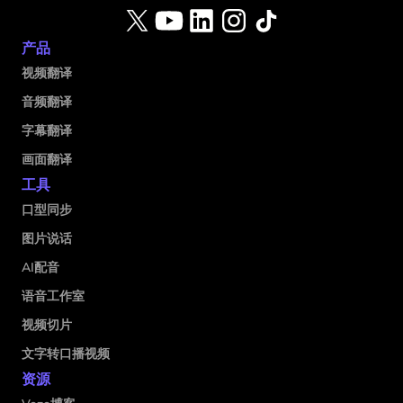
产品
视频翻译
音频翻译
字幕翻译
画面翻译
工具
口型同步
图片说话
AI配音
语音工作室
视频切片
文字转口播视频
资源