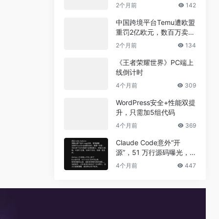
兼职真相
2个月前
142
中国跨境平台Temu遭欧盟
重罚2亿欧元，数百万卖家
恐受牵连
2个月前
134
《王者荣耀世界》PC端上
线倒计时
4个月前
309
WordPress安全+性能双提
升，只需加5组代码
4个月前
369
Claude Code意外“开
源”，51 万行源码曝光，
但真正的秘密没有泄露
4个月前
447