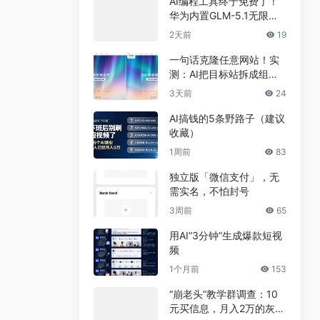
AI编程工具终于免费了！
华为内置GLM-5.1无限
用，npm装完就能写代码
2天前
19
一句话克隆任意网站！实
测：AI把目标站拆成组
件，差异不到5%
3天前
24
AI搞钱的5条野路子（建议
收藏）
1周前
83
独立版「微信支付」，无
需实名，不怕封号
3周前
65
用AI”3分钟”生成爆款短视
频
1个月前
153
“崩老头”教学群调查：10
元买信息，月入2万的灰色